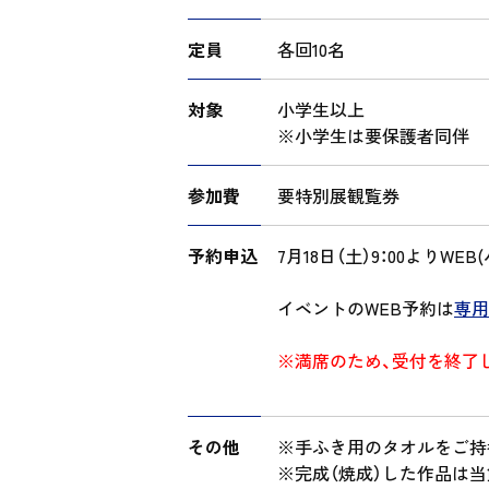
定員
各回10名
対象
小学生以上
※小学生は要保護者同伴
参加費
要特別展観覧券
予約申込
7月18日（土）9：00より
イベントの
WEB
予約は
専用
※満席のため、受付を終了し
その他
※手ふき用のタオルをご持
※完成（焼成）した作品は