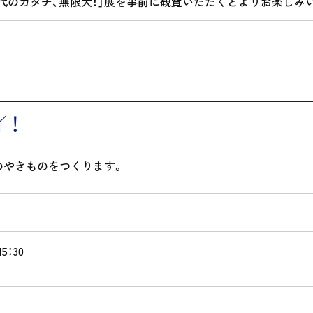
EKI―古代のカタチ、無限大！」展を事前に観覧いただくとよりお楽し
イ！
のやきものをつくります。
5：30