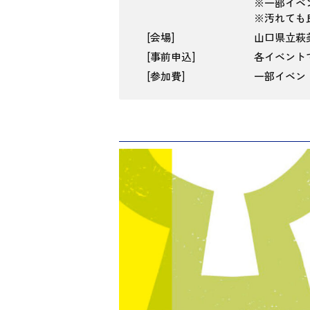
※一部イベ
※汚れても
会場
山口県立萩
事前申込
各イベント
参加費
一部イベン