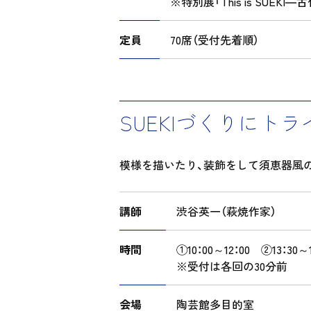
※特別展「This is SU
定員
70席（受付先着順）
SUEKIづくりにトラ
模様を描いたり、装飾をして須恵器風
講師
渋谷英一（萩焼作家）
時間
①10：00～12：00 ②13：30～1
※受付は各回の30分前
会場
陶芸館多目的室