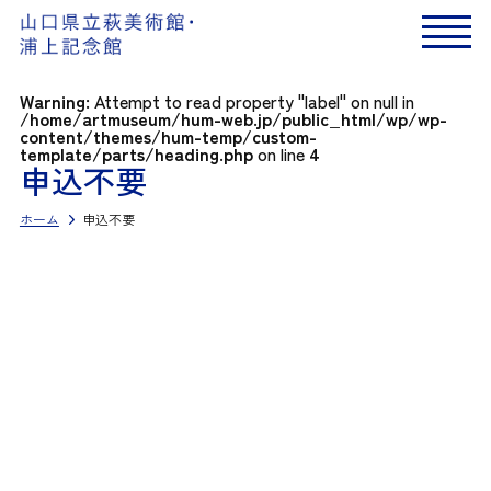
Warning
: Attempt to read property "label" on null in
/home/artmuseum/hum-web.jp/public_html/wp/wp-
content/themes/hum-temp/custom-
template/parts/heading.php
on line
4
申込不要
ホーム
申込不要