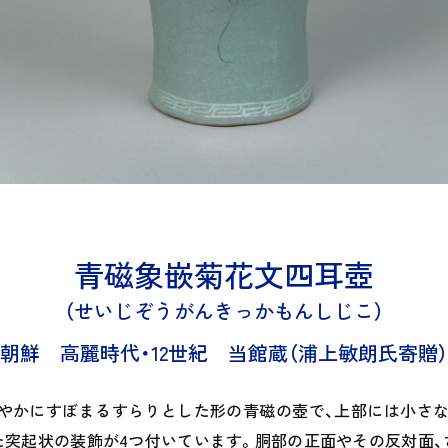
青磁象嵌菊花文四耳壺
せいじぞうがんきっかもんしじこ
朝鮮 高麗時代・12世紀
当館蔵（浦上敏朗氏寄贈）
やかにすぼまるすらりとした形の青磁の壺で、上部には小さな
た突起状の装飾が
4
つ付いています。胴部の正面やその反対面、