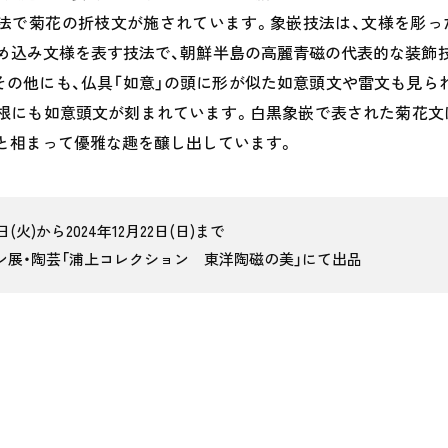
法で菊花の折枝文が施されています。象嵌技法は、文様を彫っ
め込み文様を表す技法で、朝鮮半島の高麗青磁の代表的な装飾
その他にも、仏具「如意」の頭に形が似た如意頭文や雷文も見ら
根にも如意頭文が刻まれています。白黒象嵌で表された菊花文
と相まって優雅な趣を醸し出しています。
日(火)から2024年12月22日(日)まで
ン展・陶芸「浦上コレクション 東洋陶磁の美」にて出品