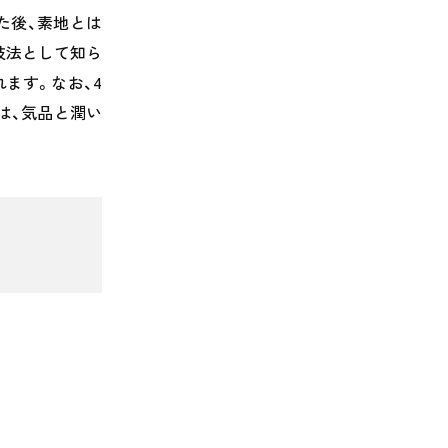
た後、素地とは
技法として知ら
れます。なお、
4
は、気品と潤い