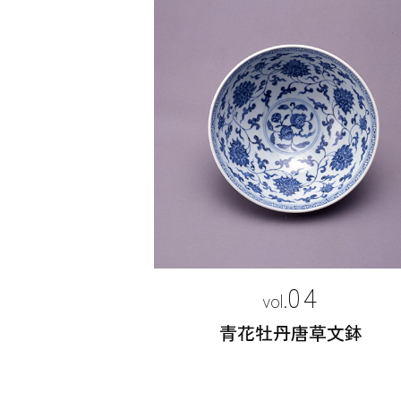
04
青花牡丹唐草文鉢