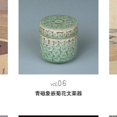
06
青磁象嵌菊花文薬器