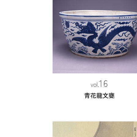
16
青花龍文甕