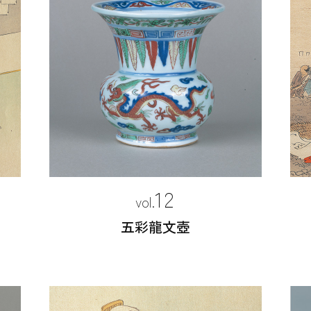
12
五彩龍文壺