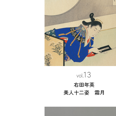
13
右田年英
美人十二姿 霜月