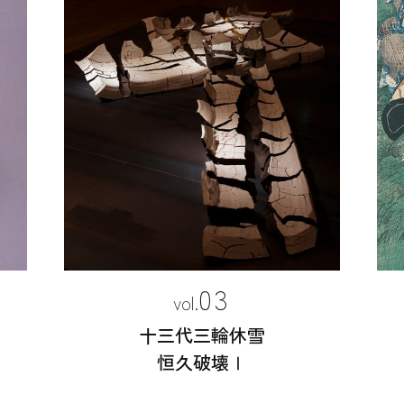
03
十三代三輪休雪
恒久破壊Ⅰ