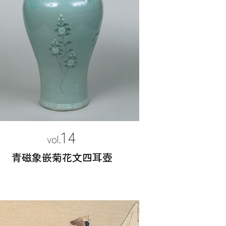
14
青磁象嵌菊花文四耳壺