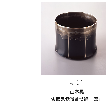
01
山本晃
切嵌象嵌接合せ鉢「厳」