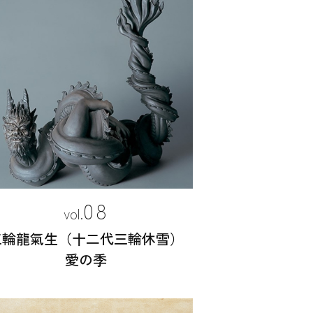
08
三輪龍氣生（十二代三輪休雪）
愛の季