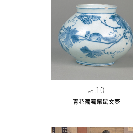
10
青花葡萄栗鼠文壺