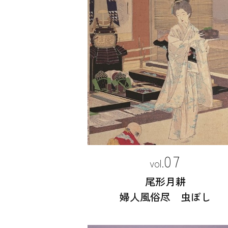
07
尾形月耕
婦人風俗尽 虫ぼし