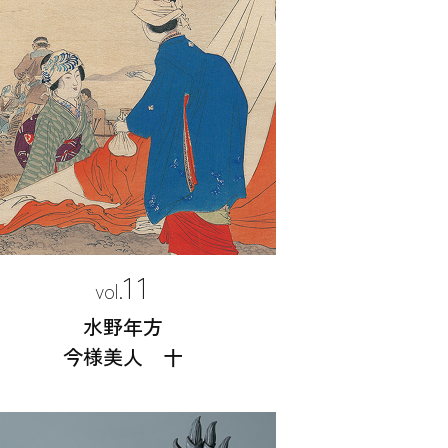
11
水野年方
今様美人 十