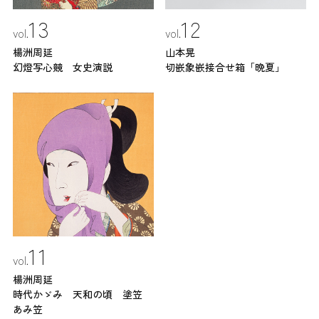
13
12
楊洲周延
山本晃
幻燈写心競 女史演説
切嵌象嵌接合せ箱「晩夏」
11
楊洲周延
時代かゞみ 天和の頃 塗笠
あみ笠