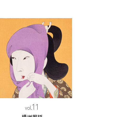
11
楊洲周延