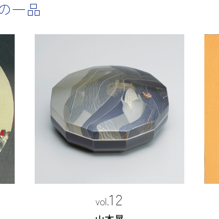
の一品
12
山本晃