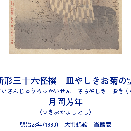
新形三十六怪撰 皿やしきお菊の
けいさんじゅうろっかいせん さらやしき おきく
月岡芳年
つきおかよしとし
明治23年(1880)
大判錦絵
当館蔵